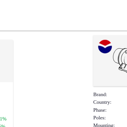
Brand
:
Country
:
Phase
:
Poles
:
+1%
Mounting
:
5%