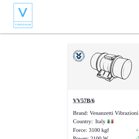
VV57B/6
Brand
:
Venanzetti Vibrazioni
Country
:
Italy
Force
:
3100
kgf
Power
:
2100
W
-