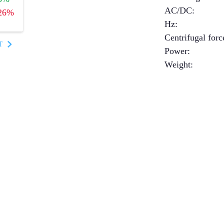
AC/DC
:
26%
Hz
:
Centrifugal forc
T
Power
:
Weight
: