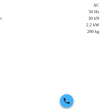
AC
50 Hz
e
:
30
kN
2.2
kW
200
kg