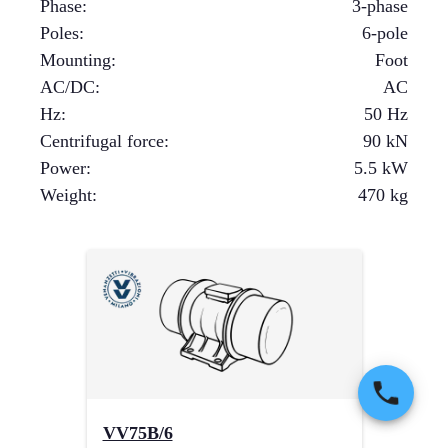
Phase
:
3-phase
Poles
:
6-pole
Mounting
:
Foot
AC/DC
:
AC
Hz
:
50 Hz
Centrifugal force
:
90
kN
Power
:
5.5
kW
Weight
:
470
kg
VV75B/6