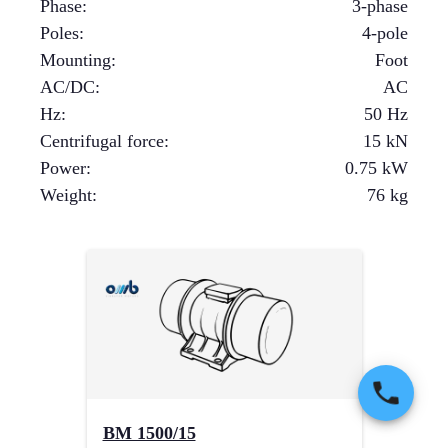
Phase
:
3-phase
Poles
:
4-pole
Mounting
:
Foot
AC/DC
:
AC
Hz
:
50 Hz
Centrifugal force
:
15
kN
Power
:
0.75
kW
Weight
:
76
kg
BM 1500/15