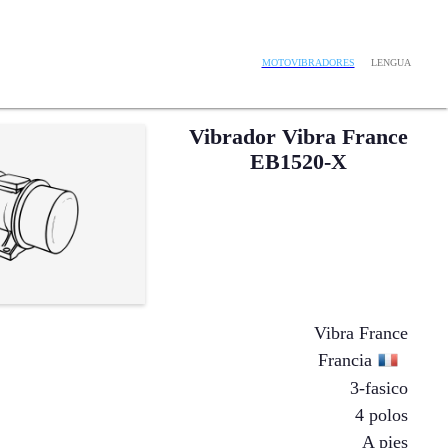
LENGUA
MOTOVIBRADORES
Vibrador Vibra France
EB1520-X
Vibra France
Francia
3-fasico
4 polos
A pies