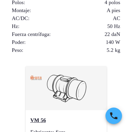
Polos
:
4 polos
Montaje
:
A pies
AC/DC
:
AC
Hz
:
50 Hz
Fuerza centrífuga
:
22
daN
Poder
:
140
W
Peso
:
5.2
kg
VM 56