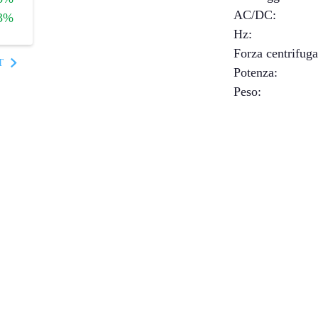
AC/DC
:
3%
Hz
:
Forza centrifug
T
Potenza
:
Peso
: