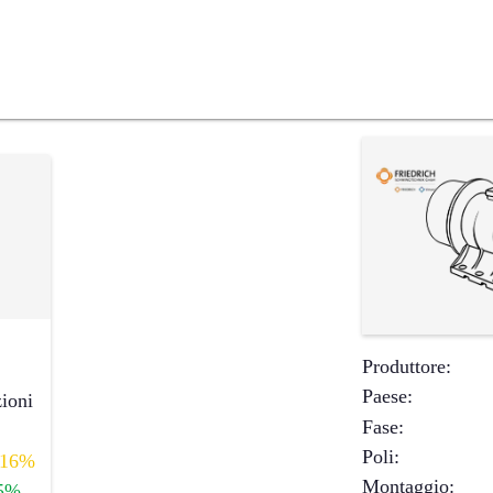
Produttore
:
Paese
:
ioni
Fase
:
Poli
:
16%
Montaggio
:
5%