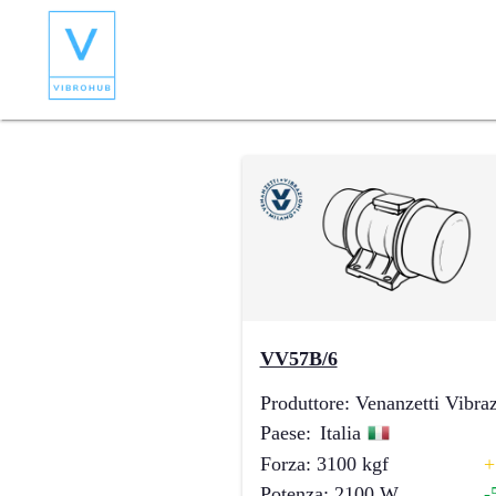
VV57B/6
Produttore
:
Venanzetti Vibraz
Paese
:
Italia
Forza
:
3100
kgf
+
Potenza
:
2100
W
-