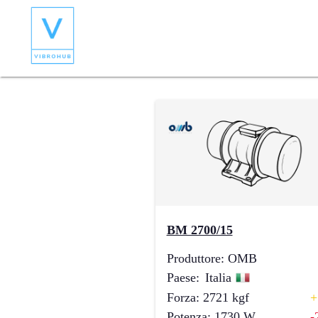
BM 2700/15
Produttore
:
OMB
Paese
:
Italia
Forza
:
2721
kgf
+
Potenza
:
1730
W
-