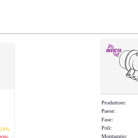
Produttore
:
Paese
:
Fase
:
Poli
:
14%
Montaggio
:
20%