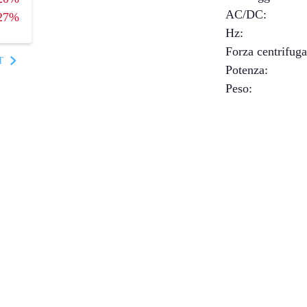
AC/DC
:
27%
Hz
:
Forza centrifug
T
Potenza
:
Peso
: