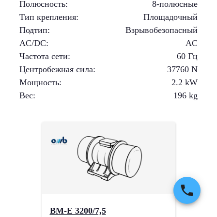
Полюсность
:
8-полюсные
Тип крепления
:
Площадочный
Подтип
:
Взрывобезопасный
AC/DC
:
AC
Частота сети
:
60 Гц
Центробежная сила
:
37760
N
Мощность
:
2.2
kW
Вес
:
196
kg
BM-E 3200/7,5