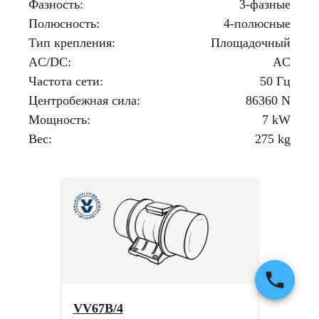
Фазность
:
3-фазные
Полюсность
:
4-полюсные
Тип крепления
:
Площадочный
AC/DC
:
AC
Частота сети
:
50 Гц
Центробежная сила
:
86360
N
Мощность
:
7
kW
Вес
:
275
kg
VV67B/4