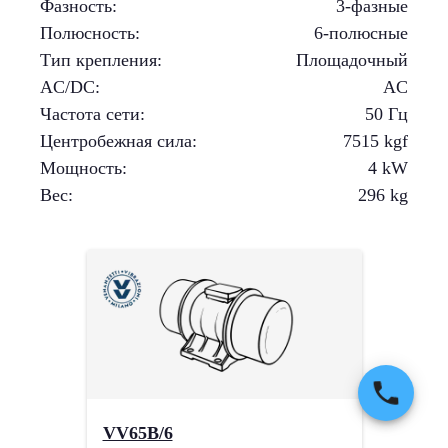
Фазность
:
3-фазные
Полюсность
:
6-полюсные
Тип крепления
:
Площадочный
AC/DC
:
AC
Частота сети
:
50 Гц
Центробежная сила
:
7515
kgf
Мощность
:
4
kW
Вес
:
296
kg
VV65B/6