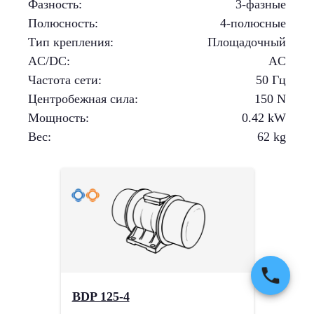
Фазность
:
3-фазные
Полюсность
:
4-полюсные
Тип крепления
:
Площадочный
AC/DC
:
AC
Частота сети
:
50 Гц
Центробежная сила
:
150
N
Мощность
:
0.42
kW
Вес
:
62
kg
BDP 125-4