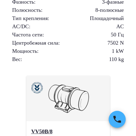
Фазность
:
3-фазные
Полюсность
:
8-полюсные
Тип крепления
:
Площадочный
AC/DC
:
AC
Частота сети
:
50 Гц
Центробежная сила
:
7502
N
Мощность
:
1
kW
Вес
:
110
kg
VV50B/8