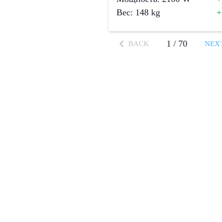
Вес
:
148
kg
1
/
70
BACK
NEX