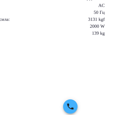
AC
50 Гц
сила
:
3131
kgf
2000
W
139
kg