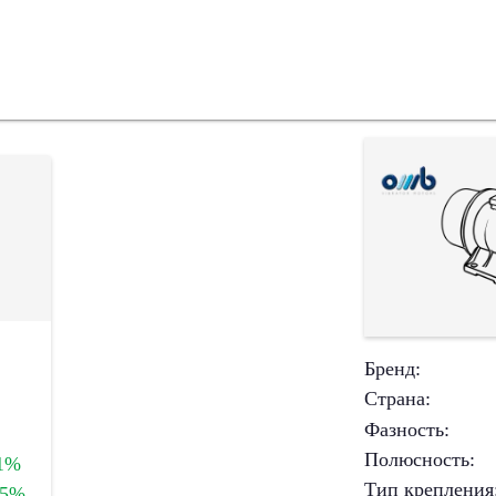
Бренд
:
Страна
:
Фазность
:
Полюсность
:
1%
Тип крепления
+5%