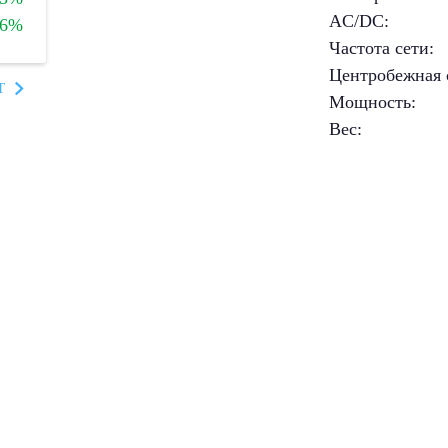
AC/DC
:
+6%
Частота сети
:
Центробежная 
T
Мощность
:
Вес
: