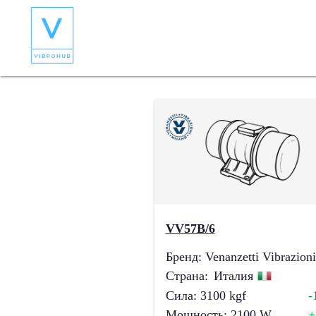
VV57B/6
Бренд
:
Venanzetti Vibrazioni
Страна
:
Италия
Сила
:
3100
kgf
-
Мощность
:
2100
W