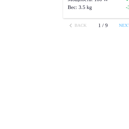
Вес
:
3.5
kg
-
1
/
9
BACK
NEX