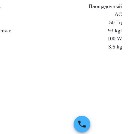
:
Площадочный
AC
50 Гц
сила
:
93
kgf
100
W
3.6
kg