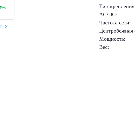
Тип крепления
3%
AC/DC
:
Частота сети
:
T
Центробежная 
Мощность
:
Вес
: