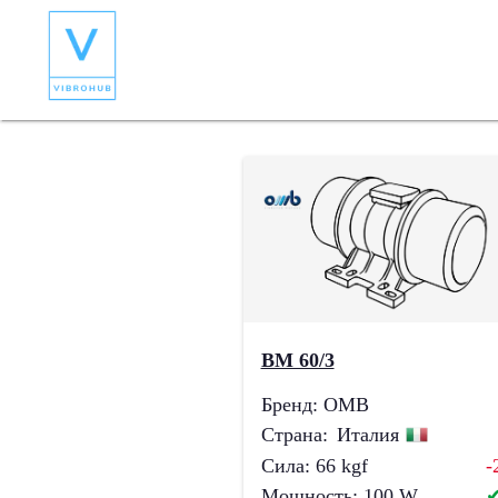
BM 60/3
Бренд
:
OMB
Страна
:
Италия
Сила
:
66
kgf
-
Мощность
:
100
W