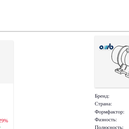
Бренд
:
Страна
:
Формфактор
:
Фазность
:
29%
Полюсность
:
✔