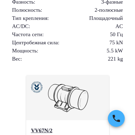
Фазность
:
3-фазные
Полюсность
:
2-полюсные
Тип крепления
:
Площадочный
AC/DC
:
AC
Частота сети
:
50 Гц
Центробежная сила
:
75
kN
Мощность
:
5.5
kW
Вес
:
221
kg
VV67N/2