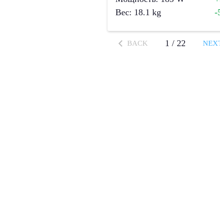
Вес
:
18.1
kg
-
1
/
22
BACK
NEX