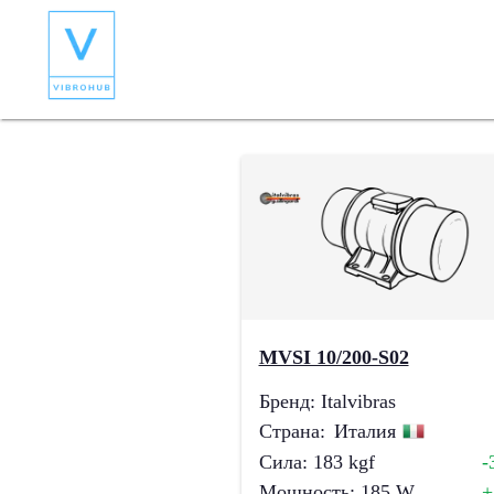
MVSI 10/200-S02
Бренд
:
Italvibras
Страна
:
Италия
Сила
:
183
kgf
-
Мощность
:
185
W