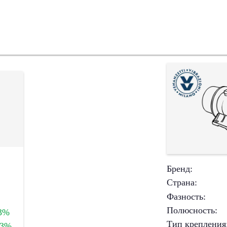
Бренд
:
Страна
:
Фазность
:
Полюсность
:
3%
Тип крепления
+3%