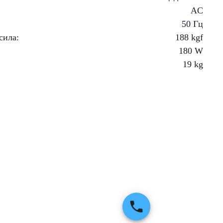
AC
50 Гц
сила
:
188
kgf
180
W
19
kg