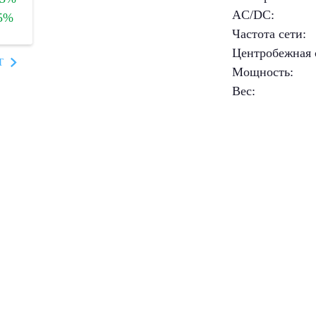
AC/DC
:
5%
Частота сети
:
Центробежная 
T
Мощность
:
Вес
: