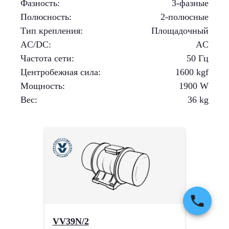
Фазность
:
3-фазные
Полюсность
:
2-полюсные
Тип крепления
:
Площадочный
AC/DC
:
AC
Частота сети
:
50 Гц
Центробежная сила
:
1600
kgf
Мощность
:
1900
W
Вес
:
36
kg
VV39N/2