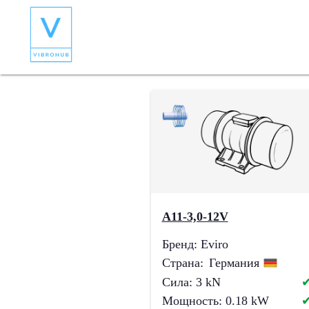
A11-3,0-12V
Бренд
:
Eviro
Страна
:
Германия
Сила
:
3
kN
Мощность
:
0.18
kW