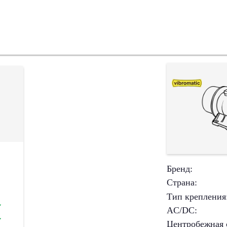
Бренд
:
Страна
:
Тип крепления
✔
AC/DC
:
✔
Центробежная 