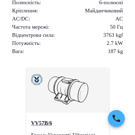
Полюсність
:
6-полюсні
Кріплення
:
Майданчиковий
AC/DC
:
AC
Частота мережі
:
50 Гц
Відцентрова сила
:
3763
kgf
Потужність
:
2.7
kW
Вага
:
187
kg
VV57B/6