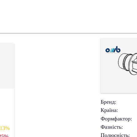
Бренд
:
Країна
:
Формфактор
:
Фазність
:
13%
Полюсність
:
25%