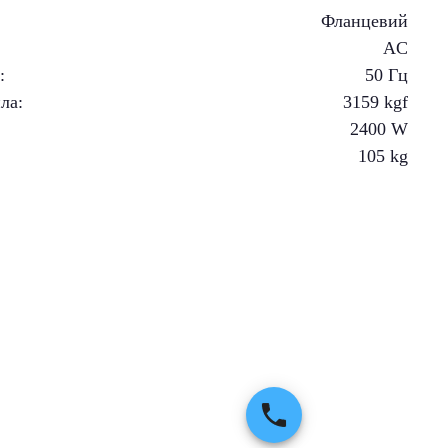
Фланцевий
AC
і
:
50 Гц
ила
:
3159
kgf
2400
W
105
kg