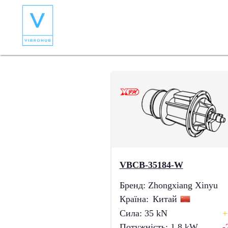
VBCB-35184-W
Бренд
:
Zhongxiang Xinyu
Країна
:
Китай
Сила
:
35
kN
+
Потужність
:
1.8
kW
-