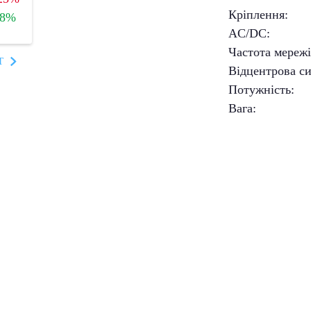
Кріплення
:
+8%
AC/DC
:
Частота мереж
T
Відцентрова с
Потужність
:
Вага
: