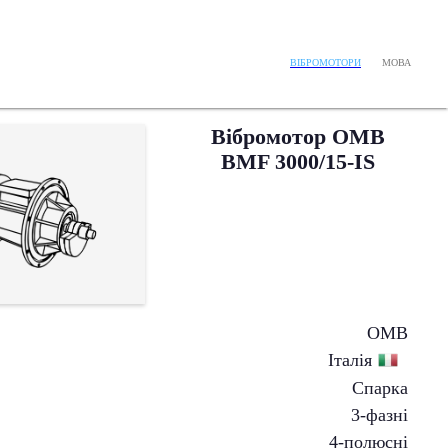
МОВА
ВІБРОМОТОРИ
Вібромотор OMB
BMF 3000/15-IS
OMB
Італія
Спарка
3-фазні
4-полюсні