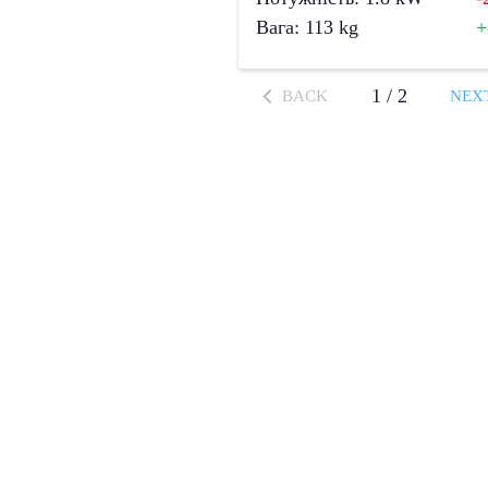
Вага
:
113
kg
1
/
2
BACK
NEX