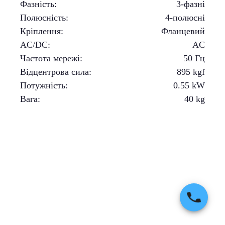
Фазність
:
3-фазні
Полюсність
:
4-полюсні
Кріплення
:
Фланцевий
AC/DC
:
AC
Частота мережі
:
50 Гц
Відцентрова сила
:
895
kgf
Потужність
:
0.55
kW
Вага
:
40
kg