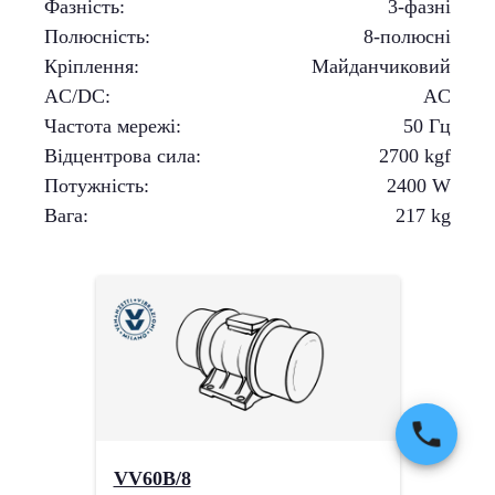
Фазність
:
3-фазні
Полюсність
:
8-полюсні
Кріплення
:
Майданчиковий
AC/DC
:
AC
Частота мережі
:
50 Гц
Відцентрова сила
:
2700
kgf
Потужність
:
2400
W
Вага
:
217
kg
VV60B/8