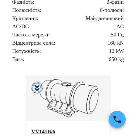
Фазність
:
3-фазні
Полюсність
:
6-полюсні
Кріплення
:
Майданчиковий
AC/DC
:
AC
Частота мережі
:
50 Гц
Відцентрова сила
:
160
kN
Потужність
:
12
kW
Вага
:
650
kg
VV141B/6