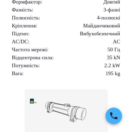
Формфактор
:
Довгий
Фазність
:
3-фазні
Полюсність
:
4-полюсні
Кріплення
:
Майданчиковий
Підтип
:
Вибухобезпечний
AC/DC
:
AC
Частота мережі
:
50 Гц
Відцентрова сила
:
35
kN
Потужність
:
2.2
kW
Вага
:
195
kg